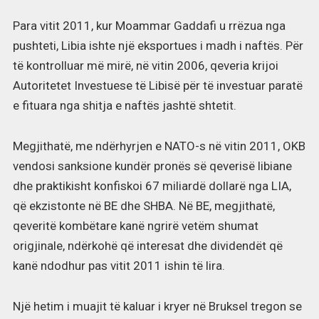
Para vitit 2011, kur Moammar Gaddafi u rrëzua nga
pushteti, Libia ishte një eksportues i madh i naftës. Për
të kontrolluar më mirë, në vitin 2006, qeveria krijoi
Autoritetet Investuese të Libisë për të investuar paratë
e fituara nga shitja e naftës jashtë shtetit.
Megjithatë, me ndërhyrjen e NATO-s në vitin 2011, OKB
vendosi sanksione kundër pronës së qeverisë libiane
dhe praktikisht konfiskoi 67 miliardë dollarë nga LIA,
që ekzistonte në BE dhe SHBA. Në BE, megjithatë,
qeveritë kombëtare kanë ngrirë vetëm shumat
origjinale, ndërkohë që interesat dhe dividendët që
kanë ndodhur pas vitit 2011 ishin të lira.
Një hetim i muajit të kaluar i kryer në Bruksel tregon se