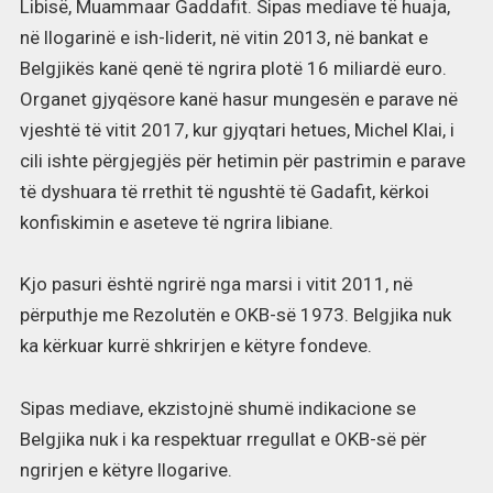
Libisë, Muammaar Gaddafit. Sipas mediave të huaja,
në llogarinë e ish-liderit, në vitin 2013, në bankat e
Belgjikës kanë qenë të ngrira plotë 16 miliardë euro.
Organet gjyqësore kanë hasur mungesën e parave në
vjeshtë të vitit 2017, kur gjyqtari hetues, Michel Klai, i
cili ishte përgjegjës për hetimin për pastrimin e parave
të dyshuara të rrethit të ngushtë të Gadafit, kërkoi
konfiskimin e aseteve të ngrira libiane.
Kjo pasuri është ngrirë nga marsi i vitit 2011, në
përputhje me Rezolutën e OKB-së 1973. Belgjika nuk
ka kërkuar kurrë shkrirjen e këtyre fondeve.
Sipas mediave, ekzistojnë shumë indikacione se
Belgjika nuk i ka respektuar rregullat e OKB-së për
ngrirjen e këtyre llogarive.