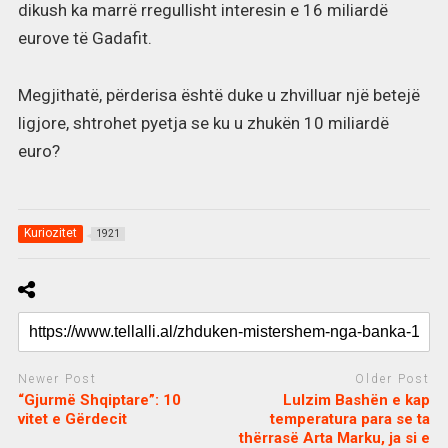
dikush ka marrë rregullisht interesin e 16 miliardë
eurove të Gadafit.
Megjithatë, përderisa është duke u zhvilluar një betejë
ligjore, shtrohet pyetja se ku u zhukën 10 miliardë
euro?
Kuriozitet
1921
Newer Post
Older Post
“Gjurmë Shqiptare”: 10
Lulzim Bashën e kap
vitet e Gërdecit
temperatura para se ta
thërrasë Arta Marku, ja si e