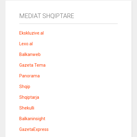
MEDIAT SHQIPTARE
Ekskluzive.al
Lexo.al
Balkanweb
Gazeta Tema
Panorama
Shqip
Shqiptarja
Shekulli
Balkaninsight
GazetaExpress