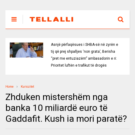
Asnjë përfaqësues i SHBA-së në zyrën e
tij që prej shpalljes ‘non grata’, Berisha
“pret me entuziazëm” ambasadorin e ri:
Prioritet luftën e trafikut të drogës
Home
Kuriozitet
Zhduken mistershëm nga
banka 10 miliardë euro të
Gaddafit. Kush ia mori paratë?