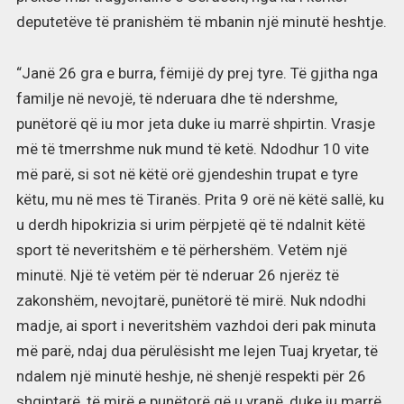
deputetëve të pranishëm të mbanin një minutë heshtje.
“Janë 26 gra e burra, fëmijë dy prej tyre. Të gjitha nga
familje në nevojë, të nderuara dhe të ndershme,
punëtorë që iu mor jeta duke iu marrë shpirtin. Vrasje
më të tmerrshme nuk mund të ketë. Ndodhur 10 vite
më parë, si sot në këtë orë gjendeshin trupat e tyre
këtu, mu në mes të Tiranës. Prita 9 orë në këtë sallë, ku
u derdh hipokrizia si urim përpjetë që të ndalnit këtë
sport të neveritshëm e të përhershëm. Vetëm një
minutë. Një të vetëm për të nderuar 26 njerëz të
zakonshëm, nevojtarë, punëtorë të mirë. Nuk ndodhi
madje, ai sport i neveritshëm vazhdoi deri pak minuta
më parë, ndaj dua përulësisht me lejen Tuaj kryetar, të
ndalem një minutë heshje, në shenjë respekti për 26
shqiptarë, të mirë e punëtorë që u vranë, duke iu marrë