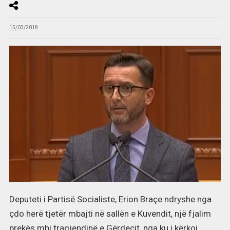
15/03/2018
Deputeti i Partisë Socialiste, Erion Braçe ndryshe nga
çdo herë tjetër mbajti në sallën e Kuvendit, një fjalim
prekës mbi tragjendinë e Gërdecit, nga ku i kërkoi